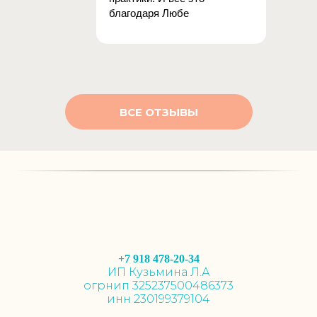
благодаря Любе
ВСЕ ОТЗЫВЫ
+7 918 478-20-34
И
П Кузьмина Л.А
огрнип
325237500486373
инн
230199379104