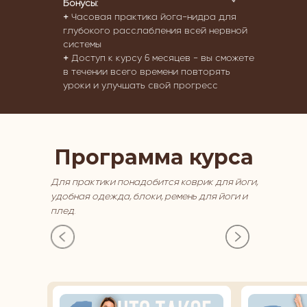
Бонусы:
+
Часовая практика йога-нидра для
глубокого расслабления всей нервной
системы
+
Доступ к курсу 6 месяцев - вы сможете
в течении всего времени повторять
уроки и улучшать свой прогресс
Программа курса
Для практики понадобится коврик для йоги,
удобная одежда, блоки, ремень для йоги и
плед.