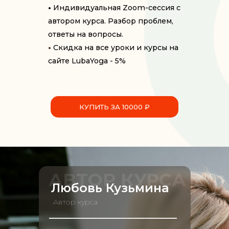
•
Индивидуальная Zoom-сессия с
автором курса. Разбор проблем,
ответы на вопросы.
•
Скидка на все уроки и курсы на
сайте LubaYoga - 5%
КУПИТЬ ЗА 10000 ₽
АВТОР КУРСА
Любовь Кузьмина
Автор курса