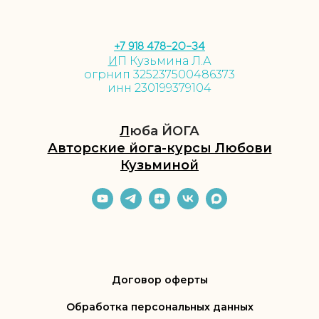
+7 918 478-20-34
И
П Кузьмина Л.А
огрнип
325237500486373
инн
230199379104
Л
юба ЙОГА
Авторские йога-курсы Любови
Кузьминой
Договор оферты
Обработка персональных данных